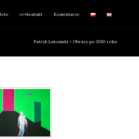
foto
cv+kontakt
Komentarze
Patryk Lutomski
>
Obrazy po 2010 roku